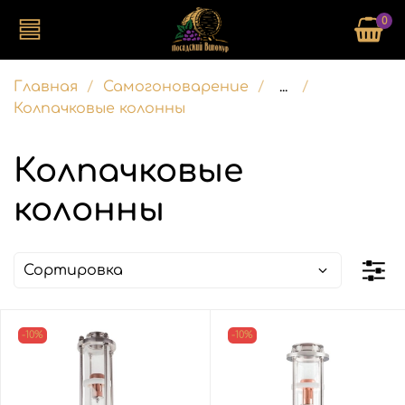
0
Главная
Самогоноварение
...
Колпачковые колонны
Колпачковые
колонны
-10%
-10%