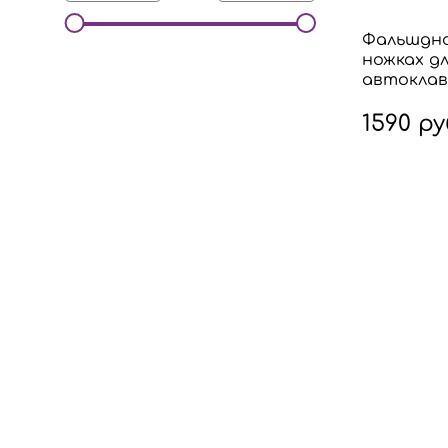
Фальшдно
ножках д
автокла
1590 ру