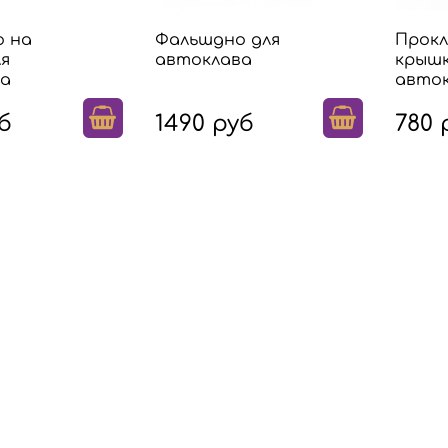
 на
Фальшдно для
Прокл
ля
автоклава
крыш
ва
авто
б
1490 руб
780 