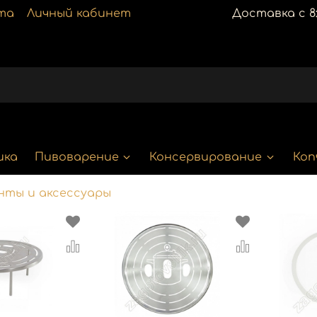
та
Личный кабинет
Доставка с 8:
ика
Пивоварение
Консервирование
Коп
нты и аксессуары