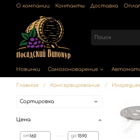
О компании
Контакты
Доставка
Опла
Новинки
Самогоноварение
Автомат
Главная
Консервирование
Ингредие
Цена
—
от
до