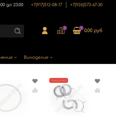
00 до 23:00
+7(917)512-08-17
+7(926)573-67-30
0
0
0.00 руб
чение
Виноделие
Предзаказ