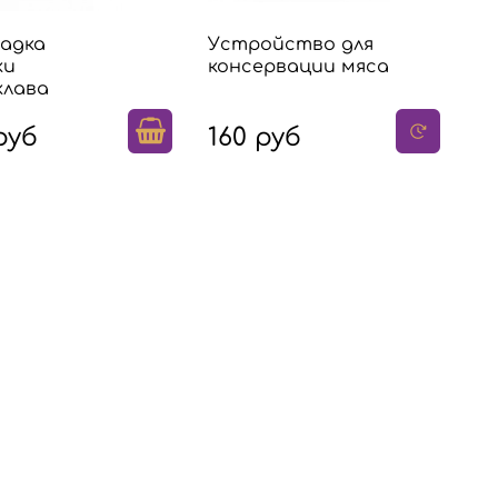
адка
Устройство для
ки
консервации мяса
клава
руб
160 руб