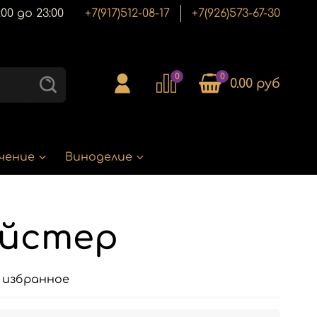
00 до 23:00
+7(917)512-08-17
+7(926)573-67-30
0
0
0.00 руб
чение
Виноделие
ейстер
 избранное