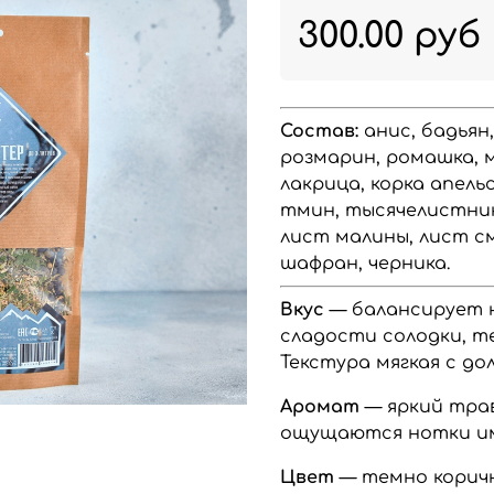
300.00 руб
Состав:
анис, бадьян,
розмарин, ромашка, 
лакрица, корка апельс
тмин, тысячелистник
лист малины, лист с
шафран, черника.
Вкус
— балансирует 
сладости солодки, т
Текстура мягкая с д
Аромат
— яркий тра
ощущаются нотки имб
Цвет
— темно коричн