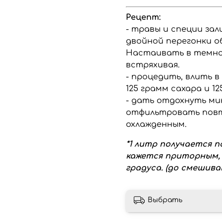
Рецепт:
- травы и специи за
двойной перегонки о
Настаивать в темном
встряхивая.
- процедить, влить в
125 грамм сахара и 1
- дать отдохнуть ми
отфильтровать повт
охлажденным.
*1 литр получается п
кажется приторным, 
градуса. (до смешива
Выбрать