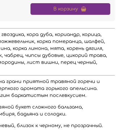
В корзину
 гвоздика, кора дуба, кориандр, корица,
можжевельник, корка померанца, шалфей,
ина, корка лимона, мята, корень дягиля,
, чабрец, чипсы дубовые, цикорий трава,
мородины, лист вишни, перец черный,
на грани приятной травяной горечи и
ерпкого аромата горького апельсина.
олгим бархатистым послевкусием.
вяной букет сложного бальзама,
иря, бадьяна и солодки.
евый, близок к черному, не прозрачный.