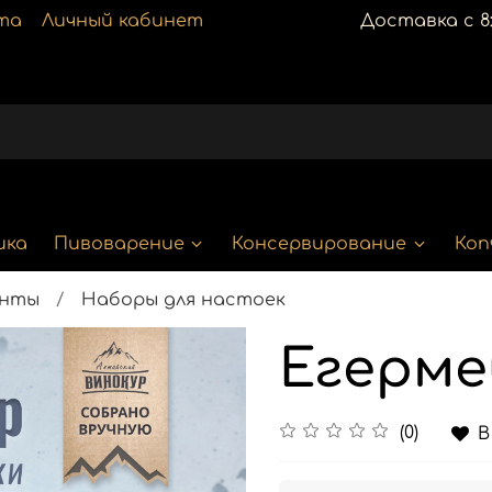
та
Личный кабинет
Доставка с 8:
ика
Пивоварение
Консервирование
Коп
енты
Наборы для настоек
Егерм
(0)
В