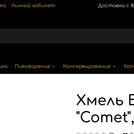
та
Личный кабинет
Доставка с 8:
ика
Пивоварение
Консервирование
Коп
Хмель 
"Comet"