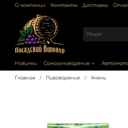
О компании
Контакты
Доставка
Опла
Новинки
Самогоноварение
Автомат
Главная
Пивоварение
Хмель