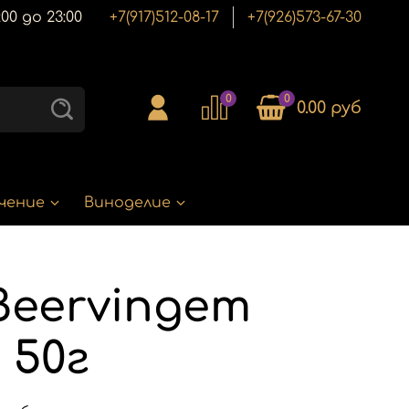
00 до 23:00
+7(917)512-08-17
+7(926)573-67-30
0
0
0.00 руб
чение
Виноделие
Beervingem
, 50г