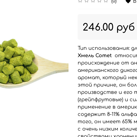
(0)
В
246.00 руб
Тип использования:
дл
Хмель Comet
относит
происхождение от ан
американского дикого
аромат, который нек
этой причине, он бо
производстве и его 
(грейпфрутовые) и с
применение в америка
содержит 8-11% альфа
того, он имеет 65% м
с очень низким коли
свойствами хранени