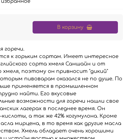
 избранное
В корзину
я горечи.
ся к горьким сортам. Имеет интересное
глийского сорта хмеля Саншайн и от
 хмеля, поэтому он привносит "дикий"
оторым пивоварам оказался не по душе. По
льше применяется в промышленном
трудно найти. Его вкусовые
ильные возможности для горечи нашли свое
нских лагерах в последнее время. Он
-кислоты, а так же 42% когумулона. Кроме
асла мирцена, в то время как другие масла
чеством. Хмель обладает очень хорошими
я и устойчивостью к множеством