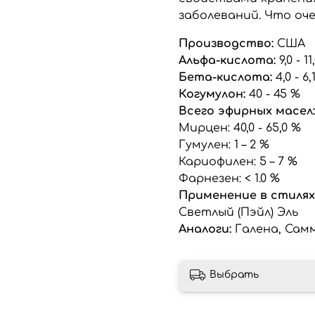
заболеваний. Что оче
Производство:
США
Альфа-кислота:
9,0 - 1
Бета-кислота:
4,0 - 6,
Когумулон:
40 - 45 %
Всего эфирных масел
Мирцен: 40,0 - 65,0 %
Гумулен: 1 – 2 %
Кариофилен: 5 – 7 %
Фарнезен: < 1.0 %
Применение в стилях
Светлый (Пэйл) Эль
Аналоги:
Галена, Сам
Выбрать