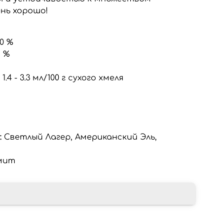
нь хорошо!
1,0 %
1 %
:
1.4 - 3.3 мл/100 г сухого хмеля
:
Светлый Лагер, Американский Эль,
мит