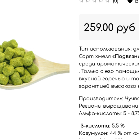
(0)
В
259.00 руб
Тип использования: д
Сорт хмеля
«Подвязн
среди ароматических
. Только с его помощ
вкусной горечью и т
гарантией высокого 
Производитель:
Чучв
Регионы выращивания
Альфа-кислоты: 5 - 8.
β-кислота:
5.5 %
Когумулон:
44 % от 