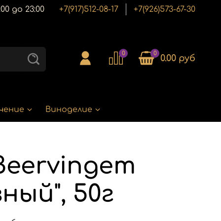
00 до 23:00
+7(917)512-08-17
+7(926)573-67-30
0
0
0.00 руб
чение
Виноделие
Beervingem
ный", 50г