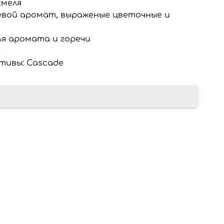
 хмеля
евой аромат, выраженые цветочные и
ля аромата и горечи
e
тивы: Сascade