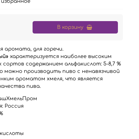
 избранное
В корзину
ля аромата, для горечи.
ый»
характеризуется наиболее высоким
 сортов содержанием альфакислот: 5-8,7 %
ью можно производить пиво с ненавязчивой
онким ароматом хмеля, что является
качества пива.
ашХмельПром
: Россия
7%
α-кислоты