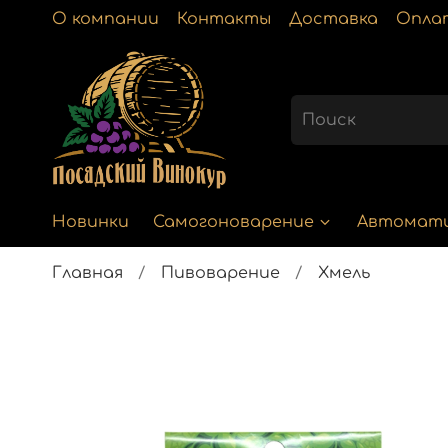
О компании
Контакты
Доставка
Опла
Новинки
Самогоноварение
Автомат
Главная
Пивоварение
Хмель