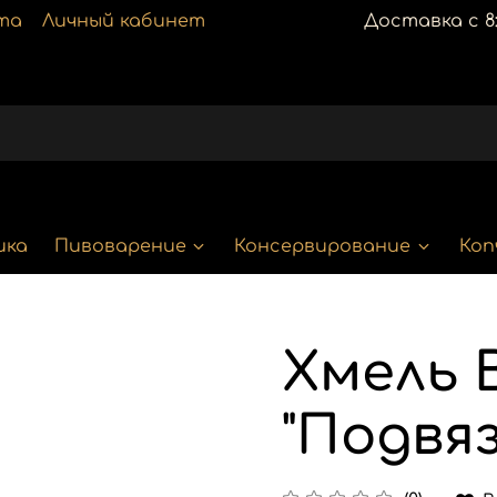
та
Личный кабинет
Доставка с 8:
ика
Пивоварение
Консервирование
Коп
Хмель 
"Подвяз