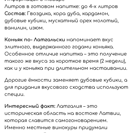
Литров в готовом напитке:
до 4-х литров
Состав:
Гвоздика, кора дуба, кардамон,
дубовые кубики, мускатный орех молотый,
ванилин, изюм.
Коньяк по- Латгальски
напоминает вкус
элитного, выдержанного годами коньяка.
Особенное отличие напитка – это получение
такого же вкуса за короткое время (2 недели),
как и у коньяка при длительном настаивании.
Дорогие ёмкости заменяет дубовые кубики, а
для придания вкусового сходства используют
специи.
Интересный факт:
Латгалия – это
историческая область на востоке Латвии,
которая славится самогоноварением.
Именно местные винокуры придумали