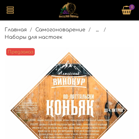
0
Главная
Самогоноварение
...
Наборы для настоек
Предзаказ