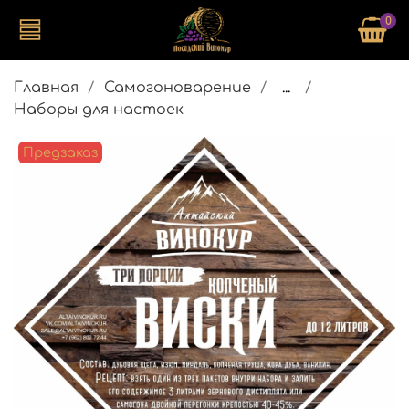
0
Главная
Самогоноварение
...
Наборы для настоек
Предзаказ