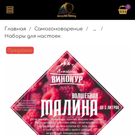
0
Главная
Самогоноварение
...
Наборы для настоек
Предзаказ