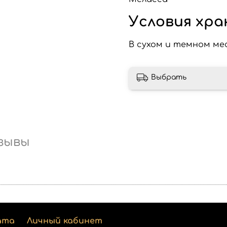
Условия хра
В сухом и темном ме
Выбрать
зывы
ата
Личный кабинет