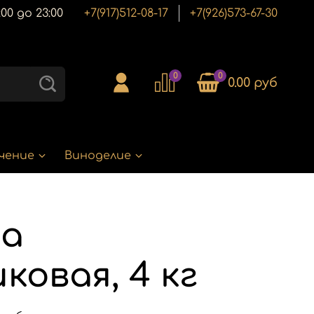
00 до 23:00
+7(917)512-08-17
+7(926)573-67-30
0
0
0.00 руб
чение
Виноделие
са
ковая, 4 кг