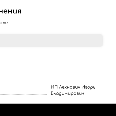
нения
сте
ИП Лехнович Игорь
Владимирович