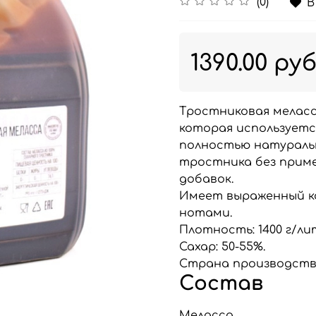
(0)
В
1390.00 ру
Тростниковая меласс
которая используетс
полностью натуральн
тростника без приме
добавок.
Имеет выраженный к
нотами.
Плотность: 1400 г/ли
Сахар: 50-55%.
Страна производств
Состав
Меласса