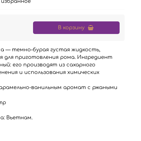
 избранное
б
В корзину
а — темно-бурая густая жидкость,
я для приготовления рома. Ингредиент
ый: его производят из сахарного
нения и использования химических
арамельно-ванильным аромат с ржаными
тр
а: Вьетнам.