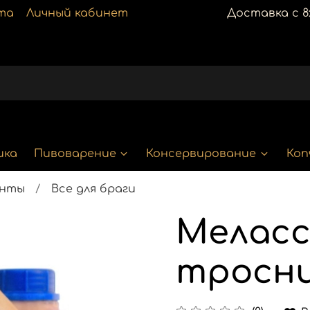
та
Личный кабинет
Доставка с 8:
ика
Пивоварение
Консервирование
Коп
енты
Все для браги
Мелас
тросни