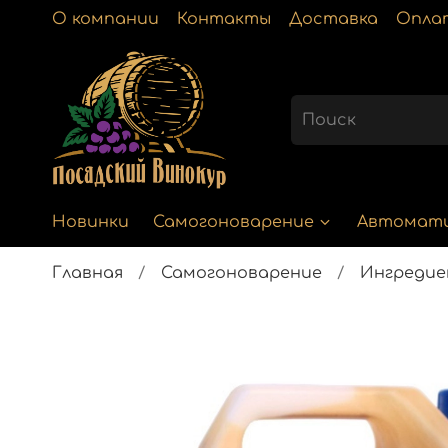
О компании
Контакты
Доставка
Опла
Новинки
Самогоноварение
Автомат
Главная
Самогоноварение
Ингреди