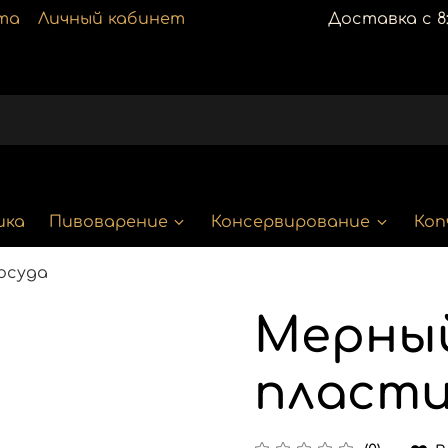
та
Личный кабинет
Доставка с 8:
ика
Пивоварение
Консервирование
Коп
осуда
Мерны
пласти