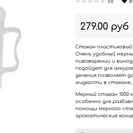
(0)
В
279.00 руб
Стакан пластиковый 
Очень удобный мерны
пивоварении и винод
подойдет для аккура
деления позволяет 
жидкости в стакане, 
Мерный стакан 1000 м
особенно для разбавл
помощи мерного стак
ароматические конц