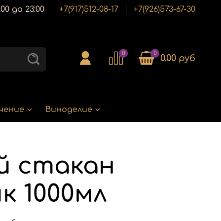
00 до 23:00
+7(917)512-08-17
+7(926)573-67-30
0
0
0.00 руб
чение
Виноделие
й стакан
к 1000мл