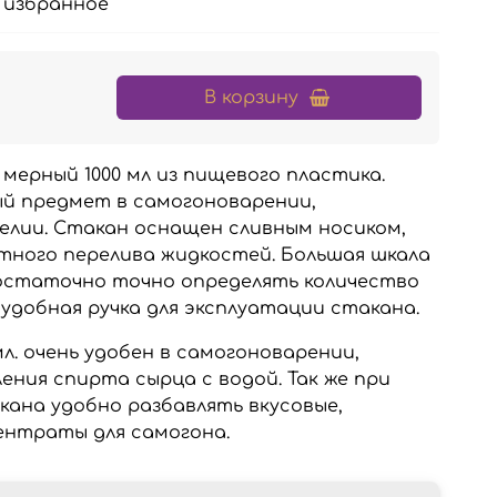
 избранное
В корзину
мерный 1000 мл из пищевого пластика.
й предмет в самогоноварении,
елии. Стакан оснащен сливным носиком,
тного перелива жидкостей. Большая шкала
достаточно точно определять количество
удобная ручка для эксплуатации стакана.
л. очень удобен в самогоноварении,
ения спирта сырца с водой. Так же при
ана удобно разбавлять вкусовые,
ентраты для самогона.