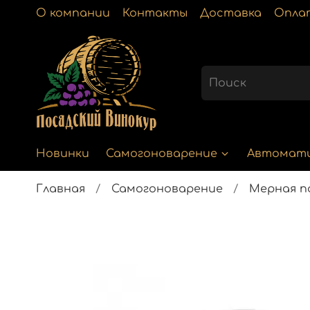
О компании
Контакты
Доставка
Опла
Новинки
Самогоноварение
Автомат
Главная
Самогоноварение
Мерная п