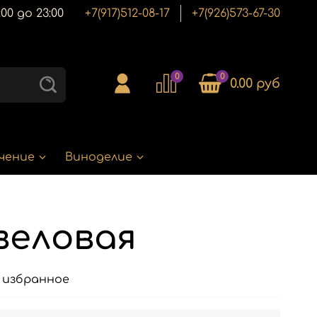
00 до 23:00
+7(917)512-08-17
+7(926)573-67-30
0
0
0.00 руб
чение
Виноделие
еловая
 избранное