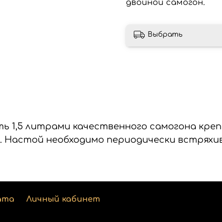
двойной самогон.
Выбрать
ть 1,5 литрами качественного самогона кре
й. Настой необходимо периодически встрях
ата
Личный кабинет