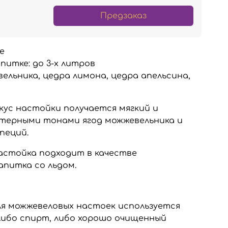
Предзаказ
е
питке:
до 3-х литров
ельника, цедра лимона, цедра апельсина,
кус настойки получается мягкий и
ктерными тонами ягод можжевельника и
пеций.
астойка подходит в качестве
питка со льдом.
ля можжевеловых настоек используется
 либо спирт, либо хорошо очищенный