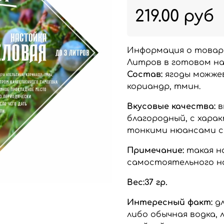
219.00 руб
Информация о товар
Литров в готовом на
Состав:
ягоды можжев
кориандр, тмин.
Вкусовые качества:
в
благородный, с хара
тонкими нюансами с
Примечание:
такая н
самостоятельного на
Вес:37 гр.
Интересный факт:
д
либо обычная водка,