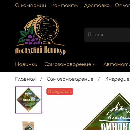
О компании
Контакты
Доставка
Опла
Новинки
Самогоноварение
Автомат
Главная
Самогоноварение
Ингреди
Предзаказ