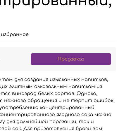
трированный,
 избранное
б
Предзаказ
том для создания изысканных напитков,
щих элитным алкогольным напиткам из
ется виноград белых сортов. Однако,
т нежного обращения и не терпит ошибок.
к употреблению концентрированный
 концентрированного ягодного сока можно
гу для дальнейшей перегонки, так и
вой сок. Для приготовления браги вам