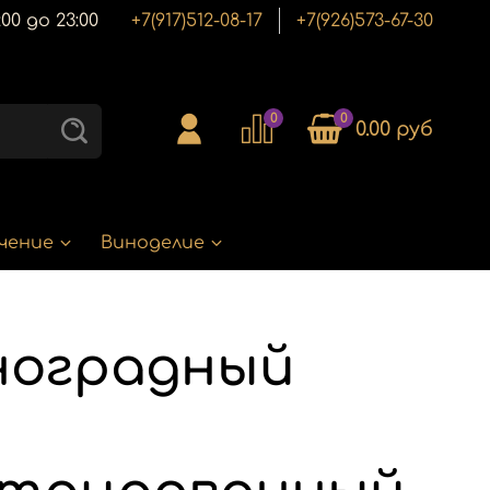
00 до 23:00
+7(917)512-08-17
+7(926)573-67-30
0
0
0.00 руб
чение
Виноделие
ноградный