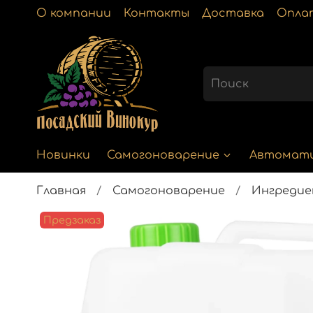
О компании
Контакты
Доставка
Опла
Новинки
Самогоноварение
Автомат
Главная
Самогоноварение
Ингреди
Предзаказ