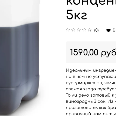
концен
5кг
(0)
В
1590.00 ру
Идеальным ингредиен
ни в чем не уступаю
супермаркетов, явля
свежая ягода требуе
То ли дело готовый 
виноградный сок. Из
приготовить как бра
привычный нам питье