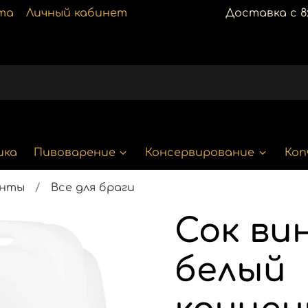
та
Личный кабинет
Доставка с 8:
ика
Пивоварение
Консервирование
Коп
енты
Все для браги
Сок ви
белый