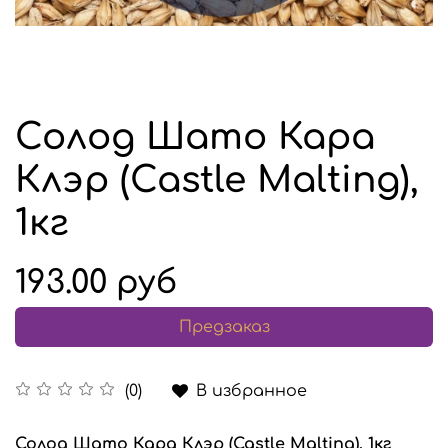
Солод Шато Кара
Клэр (Castle Malting),
1кг
193.00 руб
Предзаказ
В избранное
(0)
Солод Шато Кара Клэр (Castle Malting), 1кг