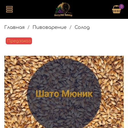
0
Главная
Пивоварение
Солод
Предзаказ