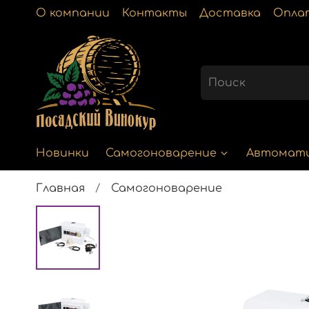
О компании
Контакты
Доставка
Опла
Новинки
Самогоноварение
Автомат
Главная
Самогоноварение