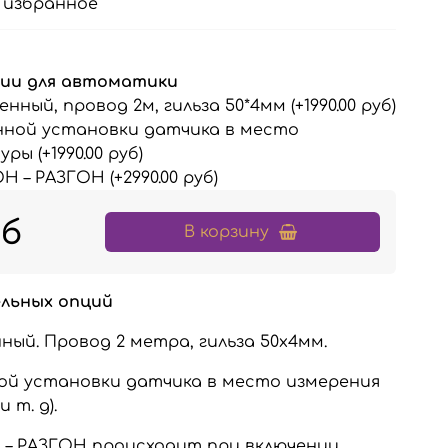
 избранное
ии для автоматики
нный, провод 2м, гильза 50*4мм
(+
1990.00 руб
)
нной установки датчика в место
туры
(+
1990.00 руб
)
ОН – РАЗГОН
(+
2990.00 руб
)
уб
В корзину
льных опций
ый. Провод 2 метра, гильза 50х4мм.
ой установки датчика в место измерения
 т. д).
 – РАЗГОН происходит при включении