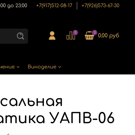
00 до 23:00
+7(917)512-08-17
+7(926)573-67-30
0
0
0.00 руб
чение
Виноделие
сальная
тика УАПВ-06