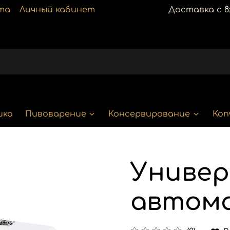
та
Личный кабинет
Доставка с 8:
ика
Пивоварение
Консервирование
Коп
Универ
автома