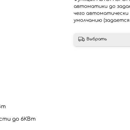
автоматики до зада
чего автоматически
умолчанию (задается
Выбрать
Вт
сти до 6КВт