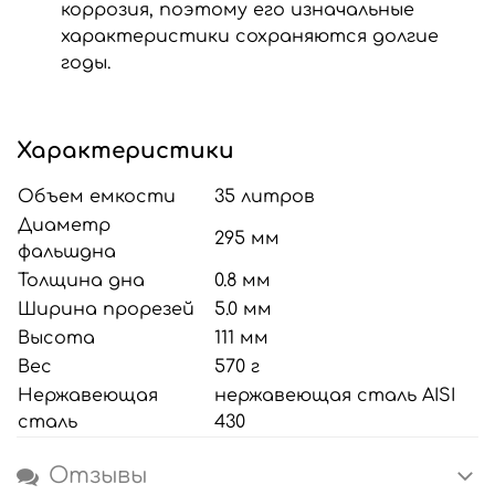
коррозия, поэтому его изначальные
характеристики сохраняются долгие
годы.
Характеристики
Объем емкости
35 литров
Диаметр
295 мм
фальшдна
Толщина дна
0.8 мм
Ширина прорезей
5.0 мм
Высота
111 мм
Вес
570 г
Нержавеющая
нержавеющая сталь AISI
сталь
430
Отзывы