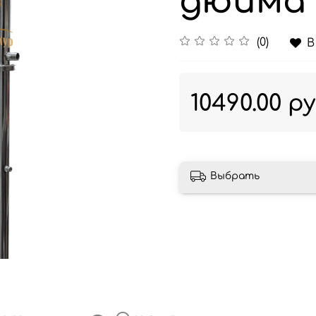
дюйма 
(0)
В
10490.00 р
Выбрать