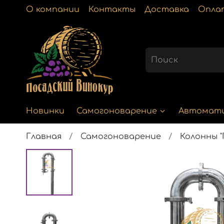
О компании
Контакты
Доставка
Опла
Новинки
Самогоноварение
Автомат
Главная
Самогоноварение
Колонны "