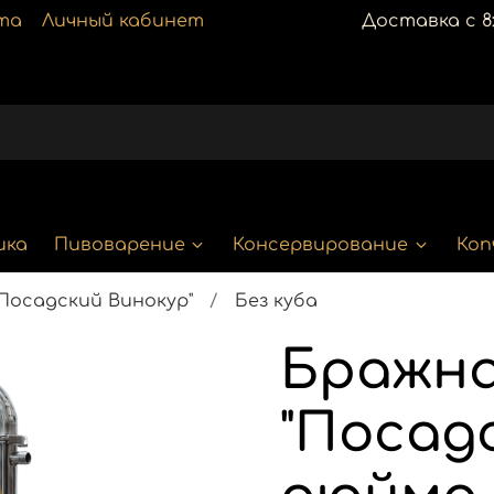
та
Личный кабинет
Доставка с 8:
ика
Пивоварение
Консервирование
Коп
Посадский Винокур"
Без куба
Бражна
"Посад