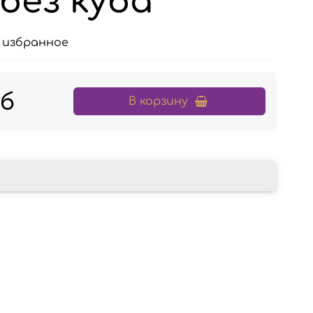
без куба
 избранное
уб
В корзину