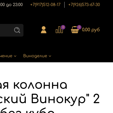
00 до 23:00
+7(917)512-08-17
+7(926)573-67-30
0
0
0.00 руб
чение
Виноделие
я колонна
ский Винокур" 2