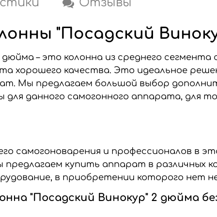
стики
Отзывы
онны "Посадский Виноку
2 дюйма – это колонна из среднего сегмент
та хорошего качества. Это идеальное реше
ат. Мы предлагаем большой выбор дополнит
для данного самогонного аппарата, для то
его самогоноварения и профессионалов в эт
ы предлагаем купить аппарат в различных к
рудование, в приобретении которого нет н
нна "Посадский Винокур" 2 дюйма бе