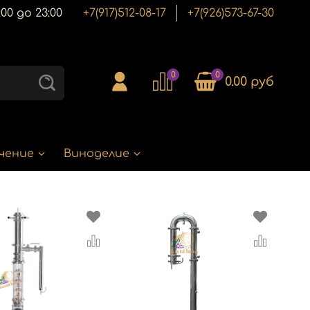
00 до 23:00
+7(917)512-08-17
+7(926)573-67-30
0
0
0.00 руб
чение
Виноделие