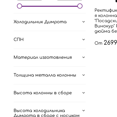
Ректифи
я колонн
"Посадск
Холодильник Димрота
Винокур" 
дюйма бе
СПН
2699
От
Материал изготовления
Толщина металла колонны
Высота колонны в сборе
Высота холодильника
Димрота в сборе с носиком