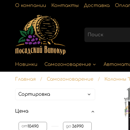
О компании
Контакты
Доставка
Опла
Новинки
Самогоноварение
Автомат
Главная
Самогоноварение
Колонны "
Цена
—
от
до