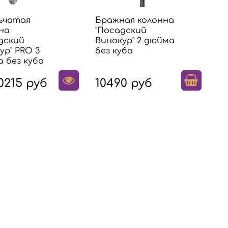
ьчатая
Бражная колонна
на
"Посадский
дский
Винокур" 2 дюйма
ур" PRO 3
без куба
 без куба
0215 руб
10490 руб