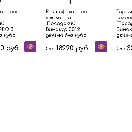
кационна
Ректификационна
Тарел
а
я колонна
колон
ий
"Посадский
"Поса
PRO 3
Винокур 2.0" 2
Винок
з куба
дюйма без куба
дюйма
0 руб
18990 руб
3
От
От