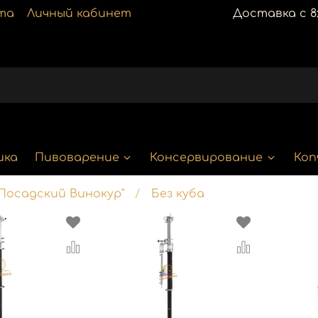
та
Личный кабинет
Доставка с 8:
ика
Пивоварение
Консервирование
Коп
Посадский Винокур"
Без куба