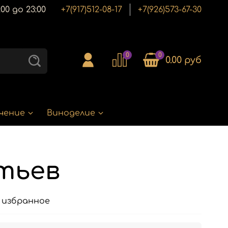
00 до 23:00
+7(917)512-08-17
+7(926)573-67-30
0
0
0.00 руб
чение
Виноделие
стьев
 избранное