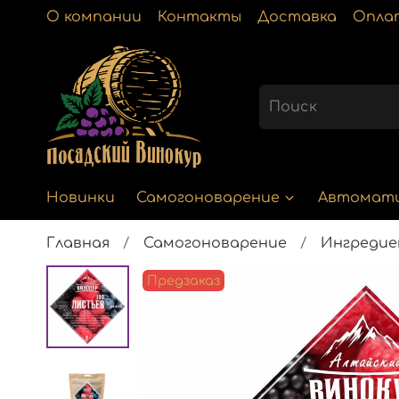
О компании
Контакты
Доставка
Опла
Новинки
Самогоноварение
Автомат
Главная
Самогоноварение
Ингреди
Предзаказ