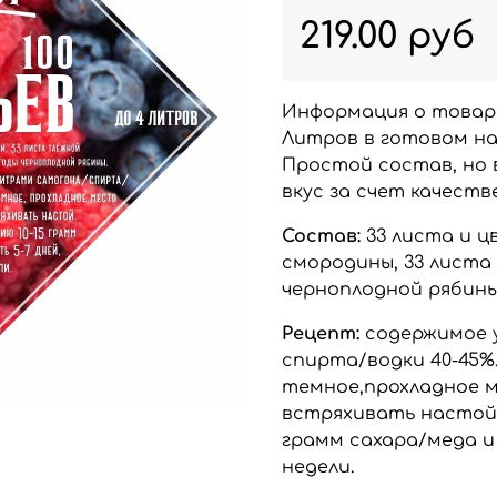
219.00 руб
Информация о товар
Литров в готовом на
Простой состав, но 
вкус за счет качест
Состав:
33 листа и ц
смородины, 33 листа
черноплодной рябины
Рецепт:
содержимое 
спирта/водки 40-45%
темное,прохладное ме
встряхивать настой.
грамм сахара/меда и
недели.