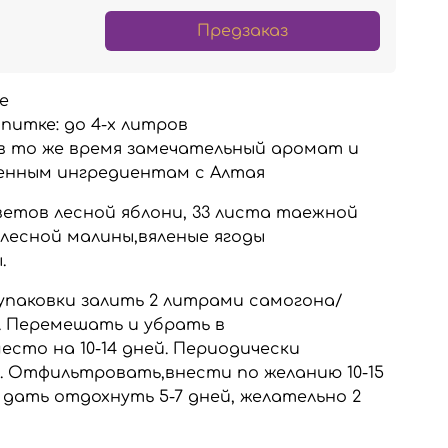
Предзаказ
е
питке:
до 4-х литров
в то же время замечательный аромат и
венным ингредиентам с Алтая
ветов лесной яблони, 33 листа таежной
 лесной малины,вяленые ягоды
.
упаковки залить 2 литрами самогона/
. Перемешать и убрать в
сто на 10-14 дней. Периодически
 Отфильтровать,внести по желанию 10-15
 дать отдохнуть 5-7 дней, желательно 2