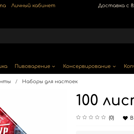
та
Личный кабинет
Доставка с 8:
ика
Пивоварение
Консервирование
Коп
енты
Наборы для настоек
100 ли
(0)
В