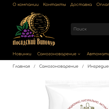
О компании
Контакты
Доставка
Опла
Новинки
Самогоноварение
Автомат
Главная
Самогоноварение
Ингреди