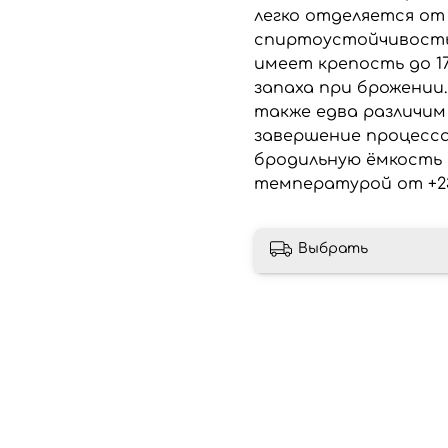
легко отделяется от
спиртоустойчивость
имеет крепость до 1
запаха при брожении
также едва различим
завершение процесса
бродильную ёмкость
температурой от +23 
Выбрать