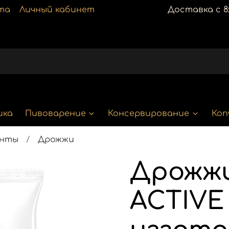
та
Личный кабинет
Доставка с 8:
ика
Пивоварение
Консервирование
Коп
енты
Дрожжи
Дрожж
ACTIVE