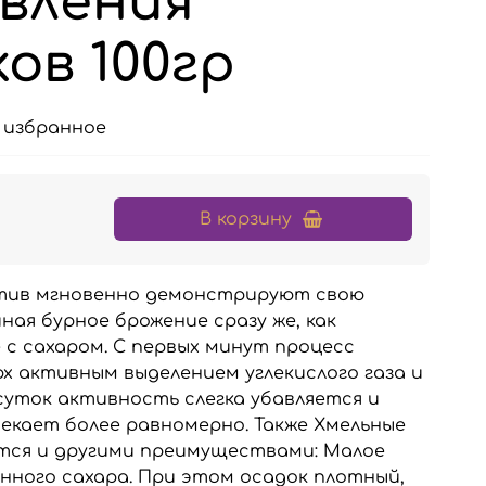
вления
ов 100гр
 избранное
В корзину
тив мгновенно демонстрируют свою
ая бурное брожение сразу же, как
 с сахаром. С первых минут процесс
х активным выделением углекислого газа и
 суток активность слегка убавляется и
екает более равномерно. Также Хмельные
тся и другими преимуществами: Малое
нного сахара. При этом осадок плотный,