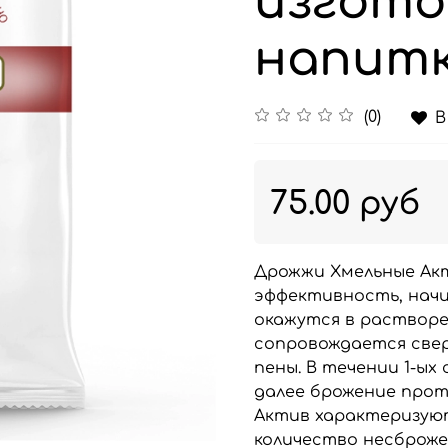
изгото
напитк
(0)
В
75.00 руб
Дрожжи Хмельные Ак
эффективность, начин
окажутся в растворе
сопровождается свер
пены. В течении 1-ых
далее брожение прот
Актив характеризую
количество несброже