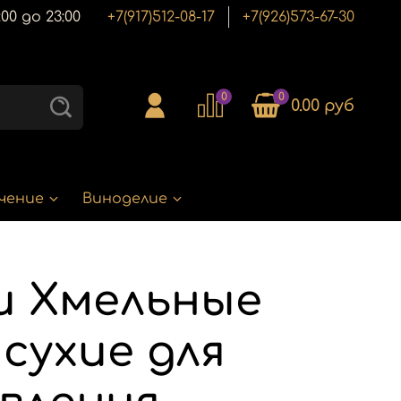
00 до 23:00
+7(917)512-08-17
+7(926)573-67-30
0
0
0.00 руб
чение
Виноделие
и Хмельные
 сухие для