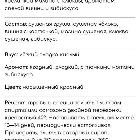
кислинкой малины и клюквы, ароматом
спелой вишни и гибискуса.
Состав:
сушеная груша, сушеное яблоко,
вишня с косточкой, малина сушеная, клюква
сушеная, гибискус.
Вкус:
лёгкий сладко-кислый
Аромат:
ягодный, сладкий, с тонкими нотами
гибискуса
Цвет:
насыщенный красный
Рецепт:
травы и специи залить 1 литром
спирта или самогона двойной перегонки
крепостью 40°. Настаивать в темном месте
10—14 дней, периодически встряхивая.
Процедить, влить в сахарный сироп,