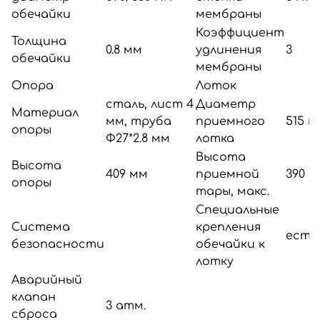
обечайки
мембраны
Коэффициент
Толщина
0.8 мм
удлинения
3
обечайки
мембраны
Опора
Лоток
сталь, лист 4
Диаметр
Материал
мм, труба
приемного
515 м
опоры
Ф27*2.8 мм
лотка
Высота
Высота
409 мм
приемной
390 
опоры
тары, макс.
Специальные
Система
крепления
есть,
безопасности
обечайки к
лотку
Аварийный
клапан
3 атм.
сброса