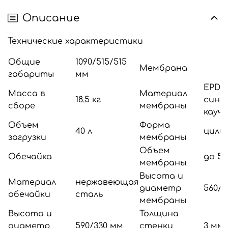
Описание
Технические характеристики
Общие
1090/515/515
Мембрана
габариты
мм
EPDM
Масса в
Материал
18.5 кг
синт
сборе
мембраны
каучу
Объем
Форма
40 л
цили
загрузки
мембраны
Объем
Обечайка
до 50
мембраны
Высота и
Материал
нержавеющая
диаметр
560/1
обечайки
сталь
мембраны
Высота и
Толщина
диаметр
590/330 мм
стенки
3 мм