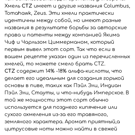
Хмель
CTZ
имеет и другие названия Columbus,
Tomahawk, Zeus. Эти хмели практически
идентичны между собой, но имеют разные
названия в результате борьбы за авторские
права и патенты между компанией Якима
Чиф и Чарльзом Циммерманом, который
первым вывел этот сорт. Так что если в
вашем рецепте указан один из перечисленных
хмелей, то можете смело брать CTZ.
CTZ
содержит 14% -18% альфа-кислоты, что
делает его идеальным для создания горькой
основы в пиве, таких как Пэйл Эли, Индиан
Пэйл Эли, Стауты, и что-нибудь Имперское. В
той же мощности этот сорт обычно
используется для позднего кипячение или
сухого охмеления из-за его травяного,
земляного характера. Аромат приятный,а
цитрусовые ноты можно найти в свежей