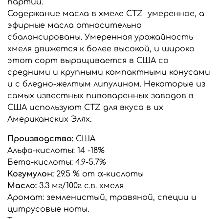
партии.
Содержание масла в хмеле CTZ умеренное, а
эфирные масла относительно
сбалансированы. Умеренная урожайность
хмеля движется к более высокой, и широко
этот сорт выращивается в США со
средними и крупными компактными конусами
и с бледно-желтым липулином. Некоторые из
самых известных пивоваренных заводов в
США используют CTZ для вкуса в их
Американских Элях.
Производство:
США
Альфа-кислоты: 14 -18%
Бета-кислоты: 4.9-5.7%
Когумулон:
29.5 % от α-кислоты
Масло:
3.3 мг/100г с.в. хмеля
Аромат: земленистый, травяной, специи и
цитрусовые ноты.