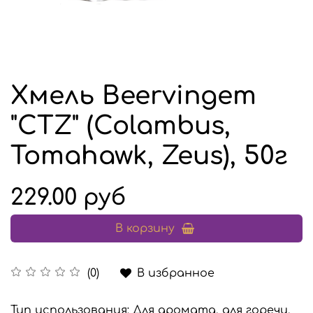
Хмель Beervingem
"CTZ" (Colambus,
Tomahawk, Zeus), 50г
229.00 руб
В корзину
В избранное
(0)
Тип использования: Для аромата, для горечи.