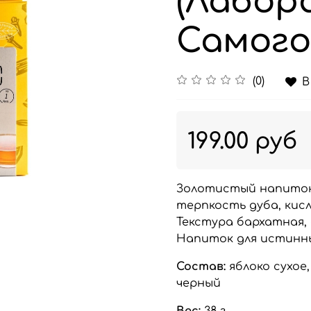
(Лабор
Самого
(0)
В
199.00 руб
Золотистый напиток
терпкость дуба, кисл
Текстура бархатная,
Напиток для истинн
Состав:
яблоко сухое
черный