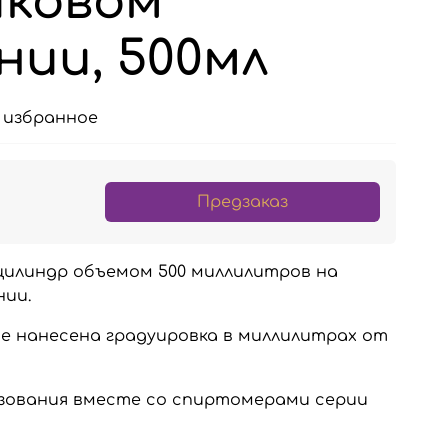
иковом
нии, 500мл
 избранное
Предзаказ
цилиндр объемом 500 миллилитров на
нии.
бе нанесена градуировка в миллилитрах от
ьзования вместе со спиртомерами серии