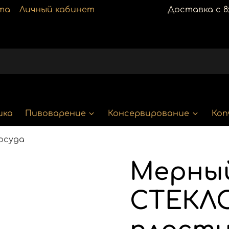
та
Личный кабинет
Доставка с 8:
ика
Пивоварение
Консервирование
Коп
осуда
Мерны
СТЕКЛ