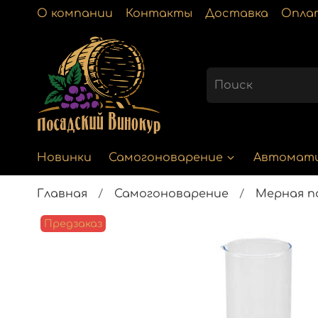
О компании
Контакты
Доставка
Опла
Новинки
Самогоноварение
Автомат
Главная
Самогоноварение
Мерная п
Предзаказ