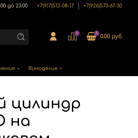
00 до 23:00
+7(917)512-08-17
+7(926)573-67-30
0
0
0.00 руб
чение
Виноделие
й цилиндр
О на