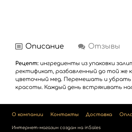
Описание
Отзывы
Рецепт:
ингредиенты из упаковки зали
ректификат, разбавленный до той же 
цветочный мед. Перемешать и убрать в
красоты. Каждый день встряхивать на
О компании
Контакты
Доставка
Опл
Интернет-магазин создан на inSales