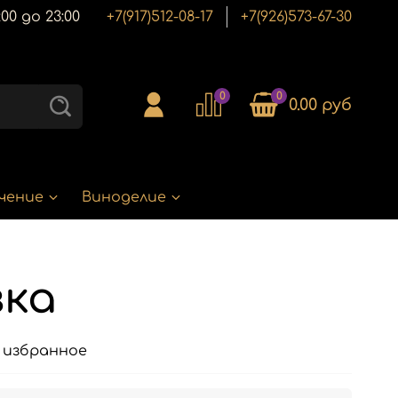
00 до 23:00
+7(917)512-08-17
+7(926)573-67-30
0
0
0.00 руб
чение
Виноделие
ка
 избранное