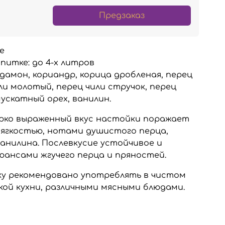
Предзаказ
е
питке:
до 4-х литров
рдамон, кориандр, корица дробленая, перец
или молотый, перец чили стручок, перец
ускатный орех, ванилин.
рко выраженный вкус настойки поражает
ягкостью, нотами душистого перца,
ванилина. Послевкусие устойчивое и
юансами жгучего перца и пряностей.
у рекомендовано употреблять в чистом
кой кухни, различными мясными блюдами.