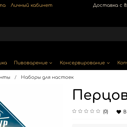
та
Личный кабинет
Доставка с 8:
ика
Пивоварение
Консервирование
Коп
енты
Наборы для настоек
Перцов
(0)
В