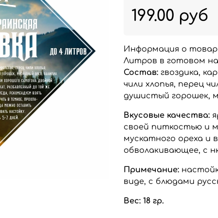
199.00 руб
Информация о товар
Литров в готовом на
Состав:
гвоздика, ка
чили хлопья, перец ч
душистый горошек, м
Вкусовые качества:
я
своей питкостью и м
мускатного ореха и 
обволакивающее, с н
Примечание:
настойк
виде, с блюдами русс
Вес: 18 гр.