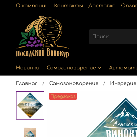
О компании
Контакты
Доставка
Опла
Новинки
Самогоноварение
Автомат
Главная
Самогоноварение
Ингреди
Предзаказ