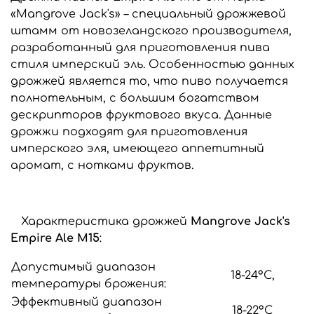
«Mangrove Jack's» – специальный дрожжевой
штамм от новозеландского производителя,
разработанный для приготовления пива
стиля имперский эль. Особенностью данных
дрожжей является то, что пиво получается
полнотельным, с большим богатством
дескрипторов фруктового вкуса. Данные
дрожжи подходят для приготовления
имперского эля, имеющего аппетитный
аромат, с нотками фруктов.
Характеристика дрожжей
Mangrove Jack's
Empire Ale M15
:
Допустимый диапазон
18-24°C,
температуры брожения:
Эффективный диапазон
18-22°C