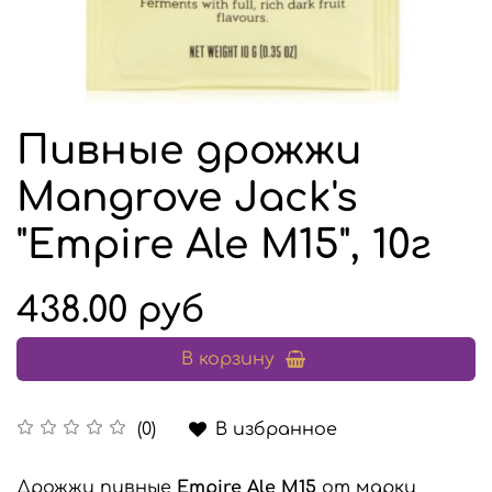
Пивные дрожжи
Mangrove Jack's
"Empire Ale M15", 10г
438.00 руб
В корзину
В избранное
(0)
Дрожжи пивные
Empire Ale M15
от марки