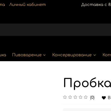
та
Личный кабинет
Доставка с 8:
ика
Пивоварение
Консервирование
Коп
Пробка
(0)
В