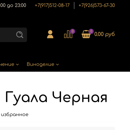
00 до 23:00
+7(917)512-08-17
+7(926)573-67-30
0
0
0.00 руб
чение
Виноделие
 Гуала Черная
 избранное