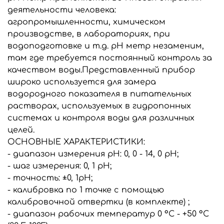
деятельности человека:
агропромышленности, химическом
производстве, в лабораториях, при
водоподготовке и т.д. pH метр незаменим,
там где требуется постоянный контроль за
качеством воды.Представленный прибор
широко используется для замера
водородного показателя в питательных
растворах, используемых в гидропонных
системах и контроля воды для различных
целей.
ОСНОВНЫЕ ХАРАКТЕРИСТИКИ:
- диапазон измерения pH: 0, 0 - 14, 0 рН;
- шаг измерения: 0, 1 рН;
- точность: ±0, 1pH;
- калибровка по 1 точке с помощью
калибровочной отвертки (в комплекте) ;
- диапазон рабочих температур 0 °C - +50 °C