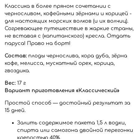
Классика в более пряном сочетании с
черносливом, кофейными зёрнами и корицей -
для настоящих морских волков (и их волчиц).
Согревающее путешествие в жаркие страны,
не вставая с (капитанского) кресла. Отдать
паруса! Право на борт!
Состав:
плоды чернослива, кора дуба, зёрна
кофе, мелисса, мускатный орех, корица,
гвоздика.
Вес:
17 г
Вариант приготовления «Классический»
Простой способ — достойный результат за
15 дней.
Залить содержимое пакета 1,5 л водки,
спирта или самогона двойной перегонки
крепостью 40%.