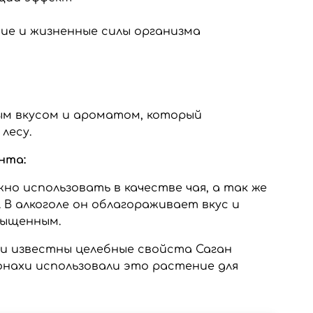
ие и жизненные силы организма
м вкусом и ароматом, который
лесу.
нта:
о использовать в качестве чая, а так же
. В алкоголе он облагораживает вкус и
сыщенным.
были известны целебные свойста Саган
онахи использовали это растение для