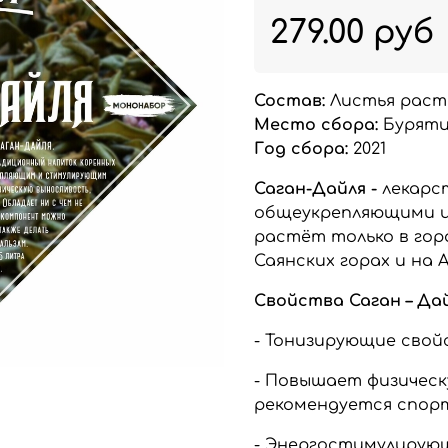
279.00 руб
Состав:
Листья расте
Место сбора:
Бурят
Год сбора:
2021
Саган-Дайля -
лекарс
общеукрепляющими и
растёт только в гора
Саянских горах и на 
Свойства Саган – Дай
- Тонизирующие свой
- Повышает физическ
рекомендуется спор
- Энергостимулирую