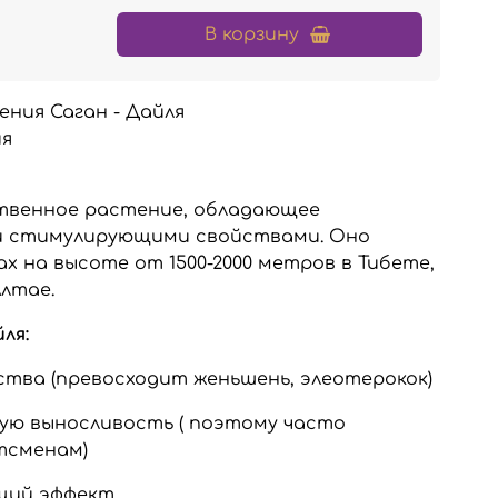
В корзину
ния Саган - Дайля
ия
твенное растение, обладающее
 стимулирующими свойствами. Оно
х на высоте от 1500-2000 метров в Тибете,
Алтае.
ля:
ства (превосходит женьшень, элеотерокок)
ую выносливость ( поэтому часто
тсменам)
щий эффект