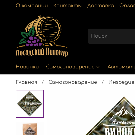
О компании
Контакты
Доставка
Опла
Новинки
Самогоноварение
Автомат
Главная
Самогоноварение
Ингреди