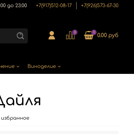
00 до 23:00
+7(917)512-08-17
+7(926)573-67-30
0
0
0.00 руб
чение
Виноделие
Дайля
 избранное