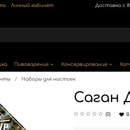
та
Личный кабинет
Доставка с 8:
ика
Пивоварение
Консервирование
Коп
енты
Наборы для настоек
Саган 
(0)
В