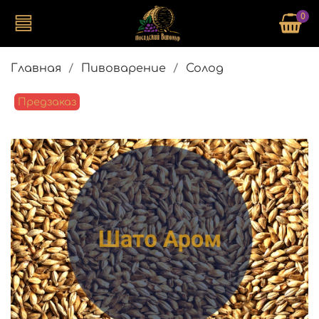
0
Главная
Пивоварение
Солод
Предзаказ