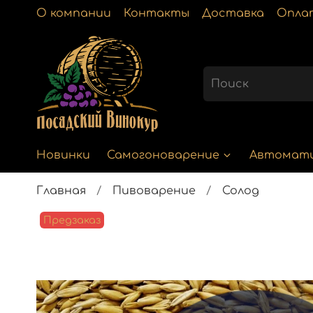
О компании
Контакты
Доставка
Опла
Новинки
Самогоноварение
Автомат
Главная
Пивоварение
Солод
Предзаказ