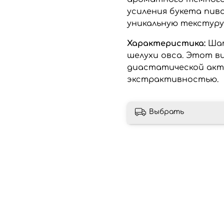
усиления букета пива
уникальную текстуру 
Характеристика:
Шат
шелухи овса. Этот в
диастатической акт
экстрактивностью.
Выбрать