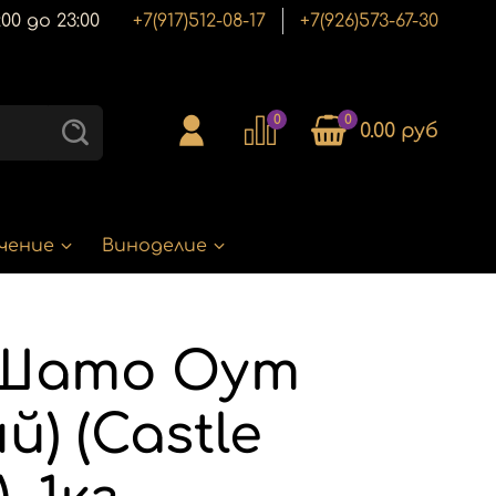
00 до 23:00
+7(917)512-08-17
+7(926)573-67-30
0
0
0.00 руб
чение
Виноделие
 Шато Оут
й) (Castle