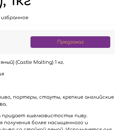
, 1кг
 избранное
Предзаказ
й) (Castle Malting) 1 кг.
ия
пиво, портеры, стауты, крепкие английские
ва.
придает «шелковистость» пиву.
я получения более насыщенного и
пива со стойкой пеной. Используется для