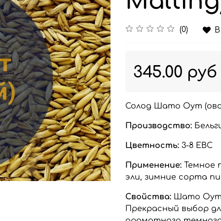
Malting)
(0)
В
345.00 руб
Солод Шато Оут (овсяны
Производство:
Бельг
Цветность:
3-8 EBC
Применение:
Темное 
эли, зимние сорта пи
Свойства:
Шато Оут 
Прекрасный выбор дл
ароматного темного 