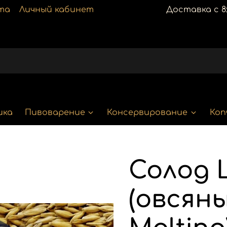
та
Личный кабинет
Доставка с 8:
ика
Пивоварение
Консервирование
Коп
Солод
(овсяны