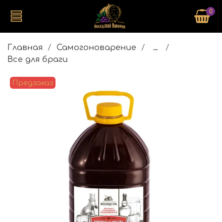
0
Главная
Самогоноварение
...
Все для браги
Предзаказ