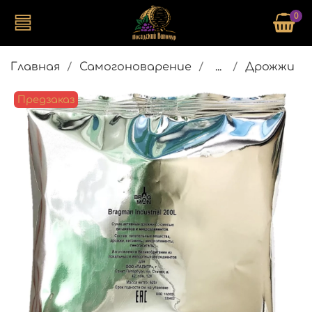
0
Главная
Самогоноварение
...
Дрожжи
Предзаказ