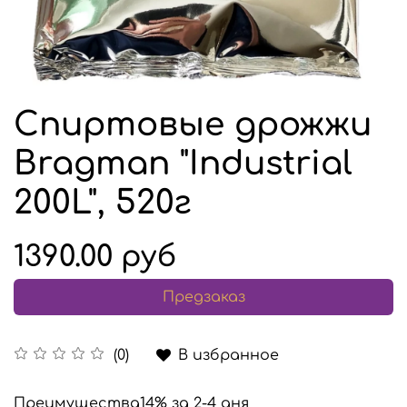
Спиртовые дрожжи
Bragman "Industrial
200L", 520г
1390.00 руб
Предзаказ
В избранное
(0)
Преимущества
14% за 2-4 дня