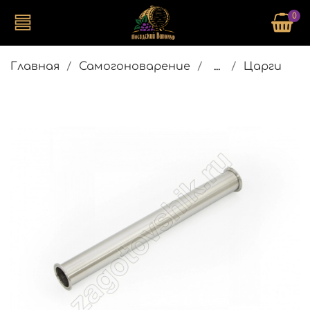
0
Главная
Самогоноварение
...
Царги