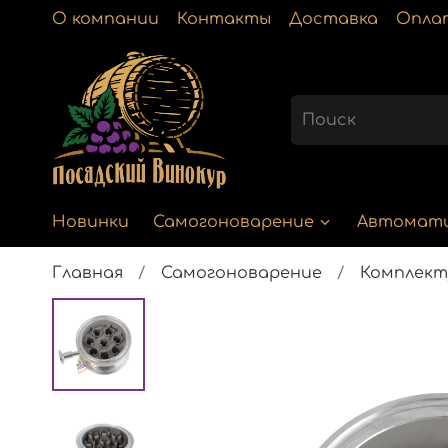
О компании
Контакты
Доставка
Опла
Новинки
Самогоноварение
Автомат
Главная
Самогоноварение
Комплек