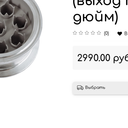
(выход 
дюйм)
(0)
В
2990.00 ру
Выбрать