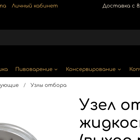
та
Личный кабинет
Доставка с 8:
ика
Пивоварение
Консервирование
Коп
тующие
Узлы отбора
Узел о
жидкос