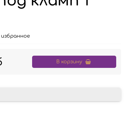
под кламп 1
 избранное
б
В корзину