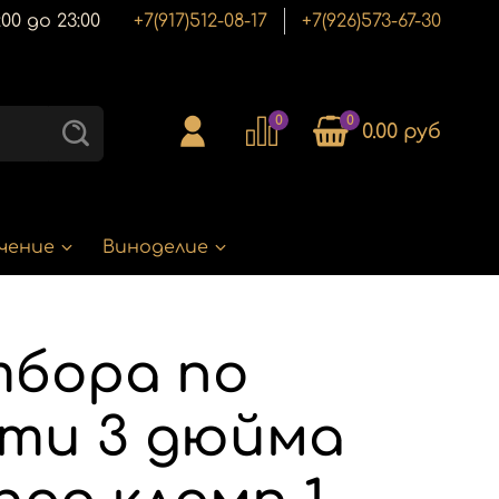
00 до 23:00
+7(917)512-08-17
+7(926)573-67-30
0
0
0.00 руб
чение
Виноделие
тбора по
ти 3 дюйма