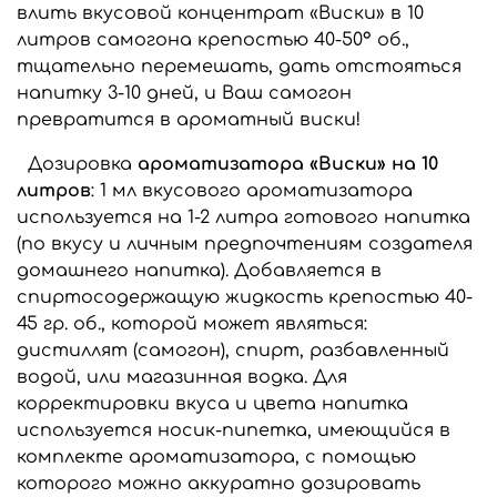
влить вкусовой концентрат «Виски» в 10
литров самогона крепостью 40-50° об.,
тщательно перемешать, дать отстояться
напитку 3-10 дней, и Ваш самогон
превратится в ароматный виски!
Дозировка
ароматизатора «Виски» на 10
литров
: 1 мл вкусового ароматизатора
используется на 1-2 литра готового напитка
(по вкусу и личным предпочтениям создателя
домашнего напитка). Добавляется в
спиртосодержащую жидкость крепостью 40-
45 гр. об., которой может являться:
дистиллят (самогон), спирт, разбавленный
водой, или магазинная водка. Для
корректировки вкуса и цвета напитка
используется носик-пипетка, имеющийся в
комплекте ароматизатора, с помощью
которого можно аккуратно дозировать